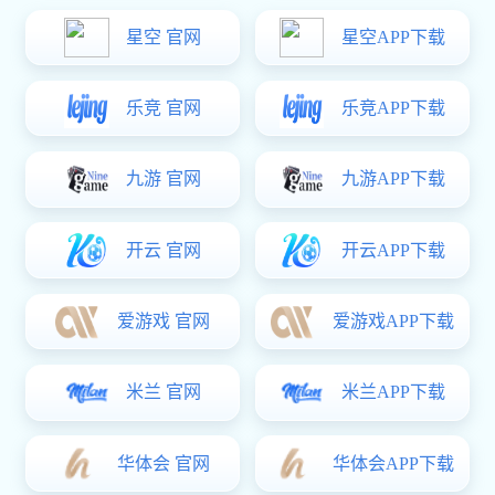
汤蒸锅
压力快锅
28CM
30CM
多功能桑拿一体锅 煎汤蒸