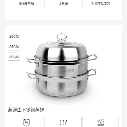
微压排气阀
上热快
耐磨不粘工艺
26CM
28CM
30CM
蒸鲜生不锈钢蒸锅