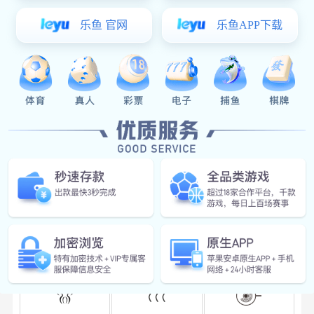
微压排气阀
上热快
耐磨不粘工艺
28CM
30CM
多功能桑拿一体锅 高汤蒸